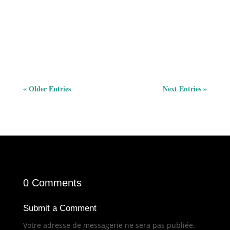
depuis des DÉCENNIES. C'est comme si on donnait un
Rubik's Cube impossible à un super-cerveau et qu'il le
résolvait pendant sa pause café ! Cette IA vient de...
« Older Entries
Next Entries »
0 Comments
Submit a Comment
Votre adresse de messagerie ne sera pas publiée.