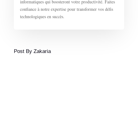
informatiques qui boosteront votre productivité. Faites
confiance à notre expertise pour transformer vos défis
technologiques en succès.
Post By Zakaria
Hey there, managers anxieux et worker bees en panique
! 🐝 Accrochez-vous, parce que j'ai une nouvelle qui va
vous faire culpabiliser moins et productiver plus : l'IA
n'est pas venue pour piquer votre job. Non non non.
Elle est venue pour vous rendre plus cool. (Oui,...