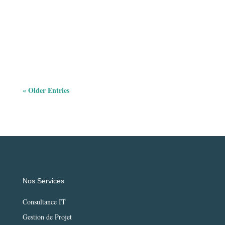
voir, c'est si tu peux coder en Python tout en faisant du
moonwalk. Les skills, baby, les SKILLS ! Un espace de
bureau moderne 🎯 La Grande Révolution du...
« Older Entries
Nos Services
Consultance IT
Gestion de Projet