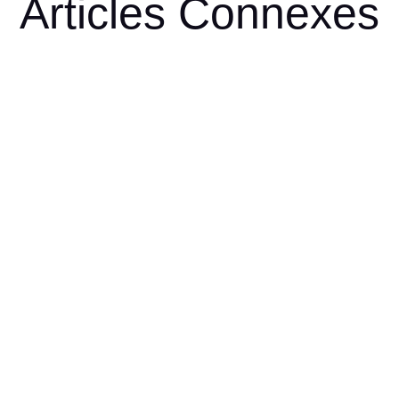
Articles Connexes
ue ! 🐝 Accrochez-vous, parce que j'ai une nouvelle qui va vous faire culpabili
pour vous rendre plus cool. (Oui,...