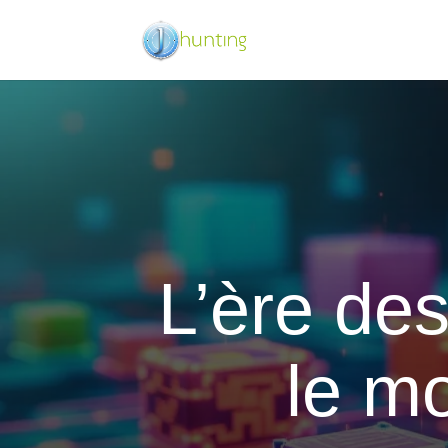
L’ère de
le mo