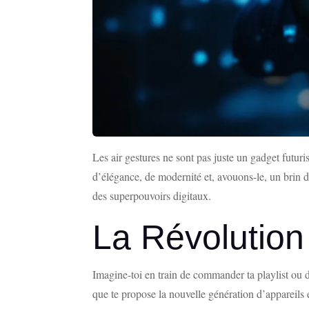
Les air gestures ne sont pas juste un gadget futuris
d’élégance, de modernité et, avouons-le, un brin 
des superpouvoirs digitaux.
La Révolution
Imagine-toi en train de commander ta playlist ou 
que te propose la nouvelle génération d’appareils