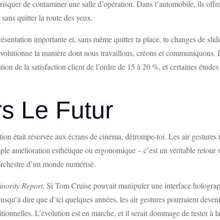
risquer de contaminer une salle d’opération. Dans l’automobile, ils off
 sans quitter la route des yeux.
présentation importante et, sans même quitter ta place, tu changes de sli
évolutionne la manière dont nous travaillons, créons et communiquons. L
tion de la satisfaction client de l’ordre de 15 à 20 %, et certaines étud
s Le Futur
ction était réservée aux écrans de cinéma, détrompe-toi. Les air gestures
ple amélioration esthétique ou ergonomique – c’est un véritable retour ver
’orchestre d’un monde numérisé.
nority Report
. Si Tom Cruise pouvait manipuler une interface hologra
usqu’à dire que d’ici quelques années, les air gestures pourraient devenir
itionnelles. L’évolution est en marche, et il serait dommage de rester à l