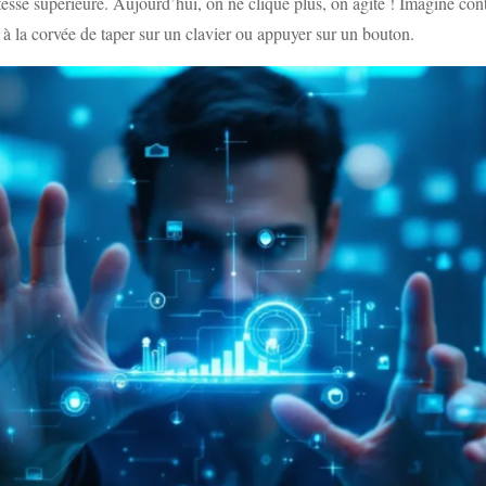
tesse supérieure. Aujourd’hui, on ne clique plus, on agite ! Imagine co
à la corvée de taper sur un clavier ou appuyer sur un bouton.