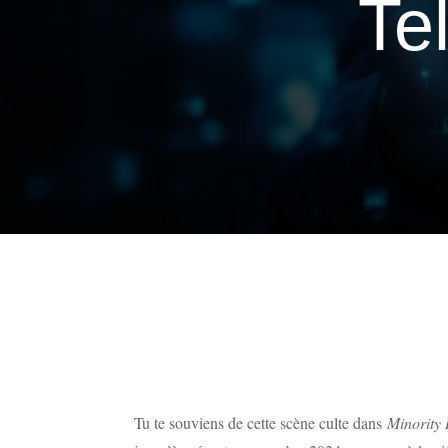
Te
Tu te souviens de cette scène culte dans
Minority