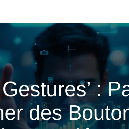
r Gestures’ : P
er des Bouto