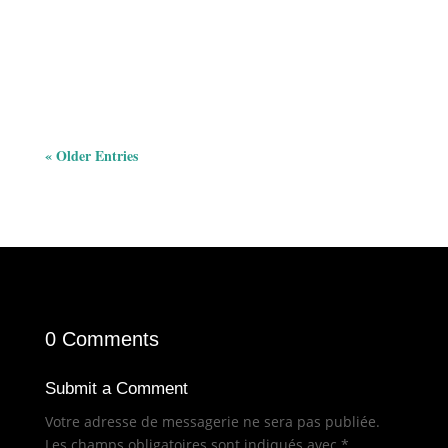
moonwalk. Les skills, baby, les SKILLS ! Un espace de
bureau moderne 🎯 La Grande Révolution du...
« Older Entries
0 Comments
Submit a Comment
Votre adresse de messagerie ne sera pas publiée.
Les champs obligatoires sont indiqués avec
*