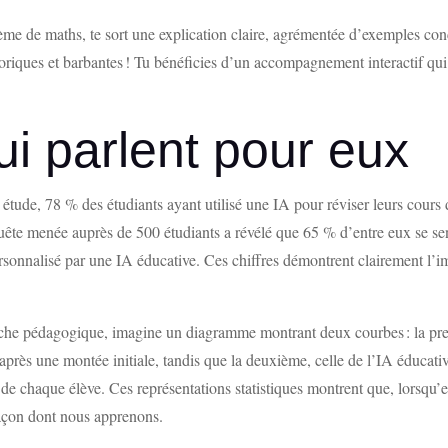
me de maths, te sort une explication claire, agrémentée d’exemples conc
oriques et barbantes ! Tu bénéficies d’un accompagnement interactif qui s
ui parlent pour eux
 étude, 78 % des étudiants ayant utilisé une IA pour réviser leurs cours 
ête menée auprès de 500 étudiants a révélé que 65 % d’entre eux se sen
ersonnalisé par une IA éducative. Ces chiffres démontrent clairement l’i
proche pédagogique, imagine un diagramme montrant deux courbes : la pre
 après une montée initiale, tandis que la deuxième, celle de l’IA éducat
s de chaque élève. Ces représentations statistiques montrent que, lorsqu’e
 façon dont nous apprenons.