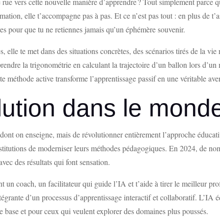
e vers cette nouvelle manière d’apprendre ? Tout simplement parce qu’ell
mation, elle t’accompagne pas à pas. Et ce n’est pas tout : en plus de t’
ives pour que tu ne retiennes jamais qu’un éphémère souvenir.
s, elle te met dans des situations concrètes, des scénarios tirés de la vi
rendre la trigonométrie en calculant la trajectoire d’un ballon lors d’u
e méthode active transforme l’apprentissage passif en une véritable avent
lution dans le monde
 dont on enseigne, mais de révolutionner entièrement l’approche éducati
institutions de moderniser leurs méthodes pédagogiques. En 2024, de no
vec des résultats qui font sensation.
t un coach, un facilitateur qui guide l’IA et t’aide à tirer le meilleur pro
ntégrante d’un processus d’apprentissage interactif et collaboratif. L’IA é
e base et pour ceux qui veulent explorer des domaines plus poussés.